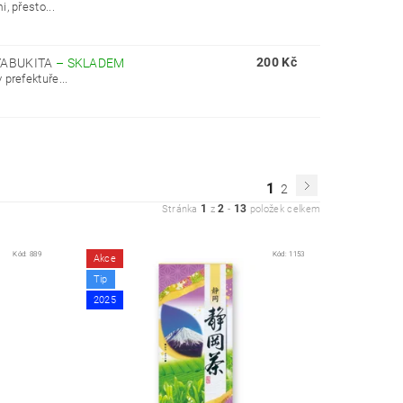
, přesto...
200 Kč
 YABUKITA
–
SKLADEM
prefektuře...
1
2
1
2
13
Stránka
z
-
položek celkem
Kód:
889
Kód:
1153
Akce
Tip
2025