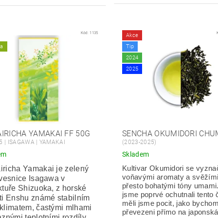
Kód:
1135
Akce
ka
Tip
2024
2025
IRICHA YAMAKAI FF 50G
SENCHA OKUMIDORI CHU
5 | ISAGAWA | YAMAKAI
(2023-2025)
em
Skladem
richa Yamakai je zelený
Kultivar Okumidori se vyzna
voňavými aromaty a svěžími
 vesnice Isagawa v
přesto bohatými tóny umami
ktuře Shizuoka, z horské
jsme poprvé ochutnali tento č
ti Enshu známé stabilním
měli jsme pocit, jako bychom
klimatem, častými mlhami
převezeni přímo na japonská
aznými teplotními rozdíly