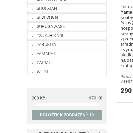
Tato j
SHUI XIAN
Yama
SI JI CHUN
soutě
čajov
SURUGAWASE
hospo
šetrn
TSUYUHIKARI
zprac
středn
YABUKITA
zvýra
YAMAKAI
sladko
na ost
ZAIRAI
kratší
WU YI
Původ
Ušetří
290
200
Kč
670
Kč
POLOŽEK K ZOBRAZENÍ:
13