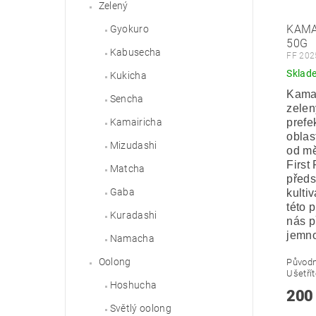
Zelený
KAMA
Gyokuro
50G
Kabusecha
FF 202
Sklad
Kukicha
Kamai
Sencha
zelen
prefe
Kamairicha
oblas
Mizudashi
od m
First
Matcha
předs
Gaba
kulti
této 
Kuradashi
nás p
jemno
Namacha
Oolong
Původ
Ušetří
Hoshucha
200
Světlý oolong