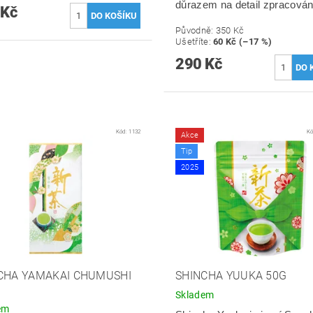
důrazem na detail zpracován
 Kč
Původně:
350 Kč
Ušetříte
:
60 Kč (–17 %)
290 Kč
Kód:
1132
K
Akce
Tip
2025
CHA YAMAKAI CHUMUSHI
SHINCHA YUUKA 50G
Skladem
em