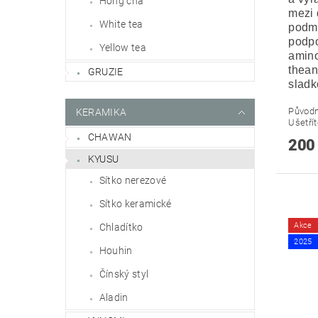
Hong cha
mezi 
White tea
podmí
podpo
Yellow tea
amino
thean
GRUZIE
sladk
Původ
KERAMIKA
Ušetří
CHAWAN
200
KYUSU
Sítko nerezové
Sítko keramické
Akce
Chladítko
2025
Houhin
Čínský styl
Aladin