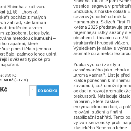
Shincha Yuuka je jarní Senc
vesnice Isagawa v prefektuř
arní Shincha z kultivaru
Shizuoka, z horské oblasti 
kai
(山峡 – „horská
severovýchodně od města
ska“) pochází z malých
Hamamatsu. Sklizeň First Fl
ých zahrad, kde farmáři
května 2025 představuje prvn
daří tradičním a velmi
nejjemnější lístky sezóny s
ým způsobem. Letos byla
obsahem L-theaninu a nižší
ována metodou
chumushi
–
strukturální hrubostí vláken.
ího napaření, které
Výsledkem je nálev s výrazn
zňuje plnost těla a jemnou
aromatikou a měkčí texturou
st čaje, zatímco lehce ubírá
řejší svěžesti typické pro
 napaření.
Yuuka vychází ze stylu
označovaného jako Ichouka,
„aroma vadnutí“. List je před 
ně:
350 Kč
te
:
60 Kč (–17 %)
krátce ponechán k mírnému
zavadnutí, což umožní jemn
 Kč
oxidaci a rozvoj aromatický
prekursorů. Následuje klasi
napaření, které zastaví
enzymatickou oxidaci, a pot
rolování, sušení a finální
stabilizační zahřátí. Tento p
vytváří senzorický profil na
klasického Sencha a lehce