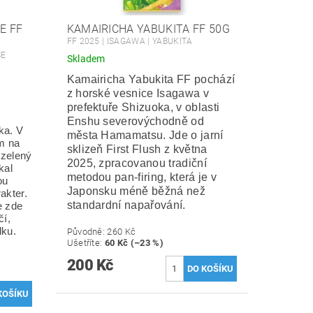
E FF
KAMAIRICHA YABUKITA FF 50G
FF 2025 | ISAGAWA | YABUKITA
SE
Skladem
Kamairicha Yabukita FF pochází
z horské vesnice Isagawa v
prefektuře Shizuoka, v oblasti
Enshu severovýchodně od
ka. V
města Hamamatsu. Jde o jarní
m na
sklizeň First Flush z května
 zelený
2025, zpracovanou tradiční
kal
metodou pan-firing, která je v
ou
Japonsku méně běžná než
akter.
standardní napařování.
e zde
í,
lku.
Původně:
260 Kč
Ušetříte
:
60 Kč (–23 %)
200 Kč