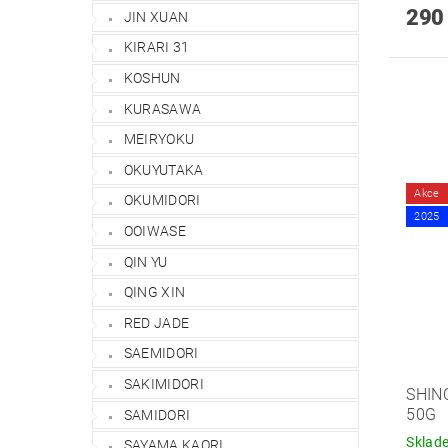
290
JIN XUAN
KIRARI 31
KOSHUN
KURASAWA
MEIRYOKU
OKUYUTAKA
Akce
OKUMIDORI
2025
OOIWASE
QIN YU
QING XIN
RED JADE
SAEMIDORI
SAKIMIDORI
SHIN
50G
SAMIDORI
Sklad
SAYAMA KAORI