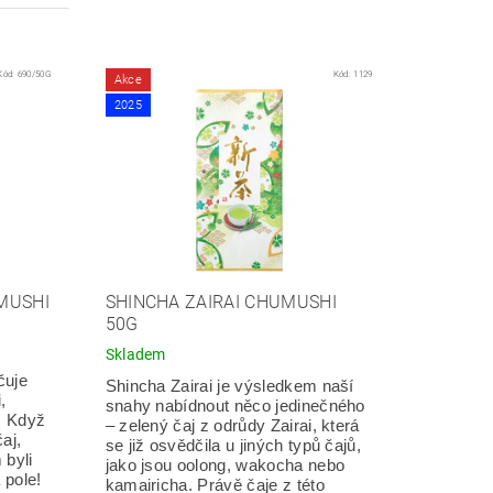
Kód:
690/50G
Kód:
1129
Akce
2025
MUSHI
SHINCHA ZAIRAI CHUMUSHI
50G
Skladem
čuje
Shincha Zairai je výsledkem naší
,
snahy nabídnout něco jedinečného
. Když
– zelený čaj z odrůdy Zairai, která
aj,
se již osvědčila u jiných typů čajů,
 byli
jako jsou oolong, wakocha nebo
 pole!
kamairicha. Právě čaje z této