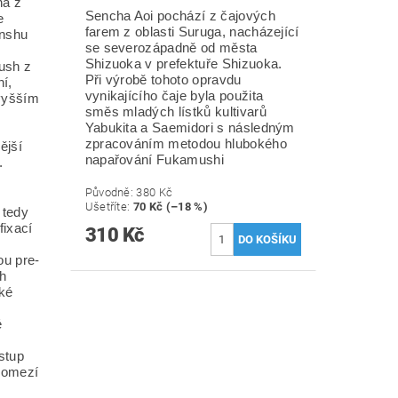
ha z
Sencha Aoi pochází z čajových
e
farem z oblasti Suruga, nacházející
Enshu
se severozápadně od města
Shizuoka v prefektuře Shizuoka.
ush z
Při výrobě tohoto opravdu
í,
vynikajícího čaje byla použita
 vyšším
směs mladých lístků kultivarů
Yabukita a Saemidori s následným
zpracováním metodou hlubokého
ější
napařování Fukamushi
.
Původně:
380 Kč
Ušetříte
:
70 Kč (–18 %)
 tedy
fixací
310 Kč
ou pre-
ch
cké
é
ostup
 pomezí