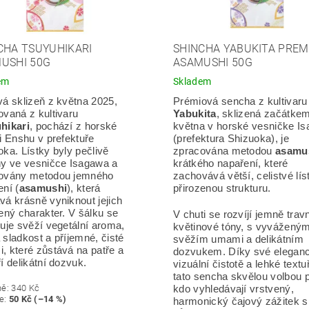
CHA TSUYUHIKARI
SHINCHA YABUKITA PRE
USHI 50G
ASAMUSHI 50G
em
Skladem
vá sklizeň z května 2025,
Prémiová sencha z kultivaru
ovaná z kultivaru
Yabukita
, sklizená začátke
hikari
, pochází z horské
května v horské vesničke I
i Enshu v prefektuře
(prefektura Shizuoka), je
ka. Lístky byly pečlivě
zpracována metodou
asamu
ny ve vesničce Isagawa a
krátkého napaření, které
ovány metodou jemného
zachovává větší, celistvé lís
ní (
asamushi
), která
přirozenou strukturu.
vá krásně vyniknout jejich
ený charakter. V šálku se
V chuti se rozvíjí jemně trav
vuje svěží vegetální aroma,
květinové tóny, s vyváženým
sladkost a příjemné, čisté
svěžím umami a delikátním
, které zůstává na patře a
dozvukem. Díky své eleganc
í delikátní dozvuk.
vizuální čistotě a lehké textu
tato sencha skvělou volbou p
ně:
340 Kč
kdo vyhledávají vrstvený,
te
:
50 Kč (–14 %)
harmonický čajový zážitek s