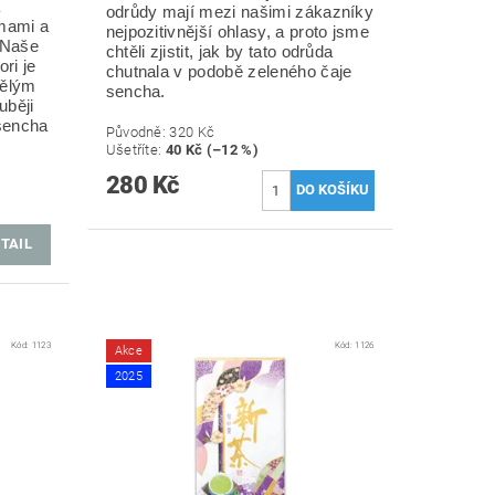
odrůdy mají mezi našimi zákazníky
mami a
nejpozitivnější ohlasy, a proto jsme
. Naše
chtěli zjistit, jak by tato odrůda
ri je
chutnala v podobě zeleného čaje
vělým
sencha.
uběji
sencha
Původně:
320 Kč
Ušetříte
:
40 Kč (–12 %)
280 Kč
TAIL
Kód:
1123
Kód:
1126
Akce
2025