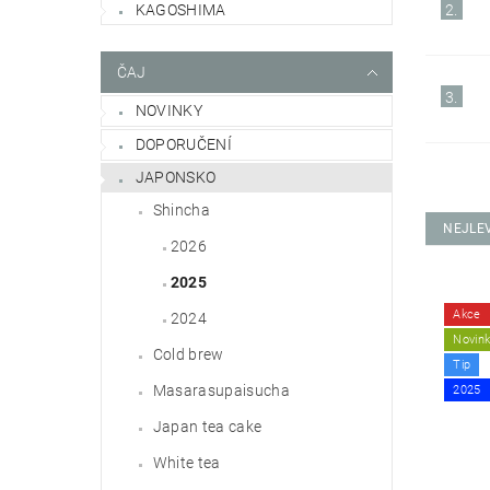
KAGOSHIMA
2.
ČAJ
3.
NOVINKY
DOPORUČENÍ
JAPONSKO
Shincha
NEJLE
2026
2025
Akce
2024
Novin
Cold brew
Tip
Masarasupaisucha
2025
Japan tea cake
White tea