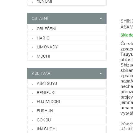
YUNOMI
OSTATNÍ
SHIN
ASAM
OBLEČENÍ
Sklad
HARIO
Čerst
LIMONADY
zprac
Tsuyu
MOCHI
oblast
Shizuo
sbírá
KULTIVAR
zprac
napaře
ASATSUYU
nechá
přiroz
BENIFUKI
proje
FUJIMIDORI
jemná 
umami
FUSHUN
vytvář
GOKOU
Původ
INAGUCHI
Ušetří