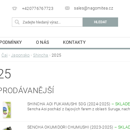
sales@nagomitea.cz
+420776767723
 PODMÍNKY
O NÁS
KONTAKTY
Čaj
Japonsko
Shincha
2025
25
PRODÁVANĚJŠÍ
SHINCHA AOI FUKAMUSHI 50G (2024-2025)
–
SKLAD
Sencha Aoi pochází z čajových farem z oblasti Suruga, nachá
SENCHA OKUMIDORI CHUMUSHI (2023-2025)
–
SKLA