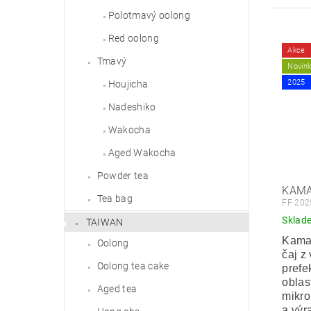
Polotmavý oolong
Red oolong
Akce
Tmavý
Novin
2025
Houjicha
Nadeshiko
Wakocha
Aged Wakocha
Powder tea
KAMA
Tea bag
FF 202
Sklad
TAIWAN
Kamai
Oolong
čaj z
Oolong tea cake
prefe
oblas
Aged tea
mikro
a výr