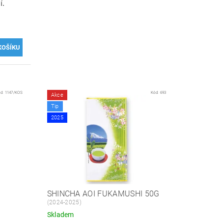
í.
ód:
1147/KOS
Kód:
693
Akce
Tip
2025
SHINCHA AOI FUKAMUSHI 50G
(2024-2025)
Skladem