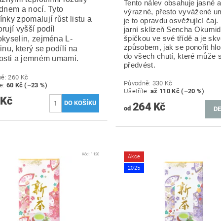
Tento nálev obsahuje jasné a
dnem a nocí. Tyto
výrazné, přesto vyvážené u
nky zpomalují růst listu a
je to opravdu osvěžující čaj
rují vyšší podíl
jarní sklizeň Sencha Okumido
kyselin, zejména L-
špičkou ve své třídě a je sk
způsobem, jak se ponořit hlo
inu, který se podílí na
do všech chutí, které může 
osti a jemném umami.
předvést.
ně:
260 Kč
Původně:
330 Kč
te
:
60 Kč (–23 %)
Ušetříte
:
až 110 Kč (–20 %)
 Kč
264 Kč
od
DE
Kód:
1120
Akce
2025