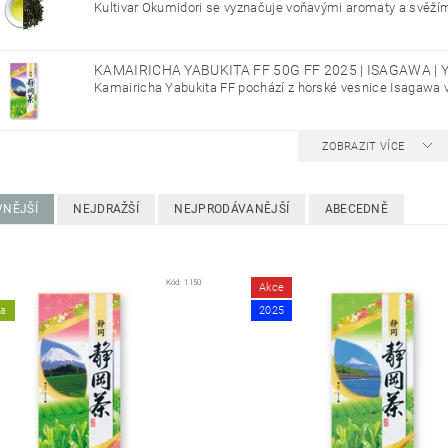
Kultivar Okumidori se vyznačuje voňavými aromaty a svěžími
KAMAIRICHA YABUKITA FF 50G FF 2025 | ISAGAWA |
Kamairicha Yabukita FF pochází z horské vesnice Isagawa v 
ZOBRAZIT VÍCE
VNĚJŠÍ
NEJDRAŽŠÍ
NEJPRODÁVANĚJŠÍ
ABECEDNĚ
Kód:
1150
Akce
ka
2025