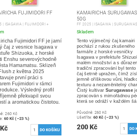
IRICHA FUJIMIDORI FF
KAMAIRICHA SURUGAWAS
50G
5 | ISAGAWA | FUJIMIDORI +
FF 2025 | ISAGAWA | SURUGAWA
em
Skladem
richa Fujimidori FF je jarní
Tento výjimečný čaj kamairi
pochází z rukou zkušeného
ý čaj z vesnice Isagawa v
farmáře z horské vesničky
ktuře Shizuoka, z horské
Isagawa v prefektuře Shizuo
ti Enshu severovýchodně
malém množství a s důraze
ěsta Hamamatsu. Sklizeň
tradiční zpracování byl tento
 Flush z května 2025
čaj šetrně upražen, čímž zís
tavuje první práci s
jemně oříškovou vůni, hladk
varem Fujimidori v rámci
texturu a nezaměnitelný char
produkce. Výsledný profil
Čistý kultivar
Surugawase
j
říjemně překvapil svou
zpracován s mimořádnou péč
která se odráží v každém šá
stí a aromatickou čistotou.
Původně:
260 Kč
ně:
260 Kč
Ušetříte
:
60 Kč (–23 %)
te
:
60 Kč (–23 %)
200 Kč
 Kč