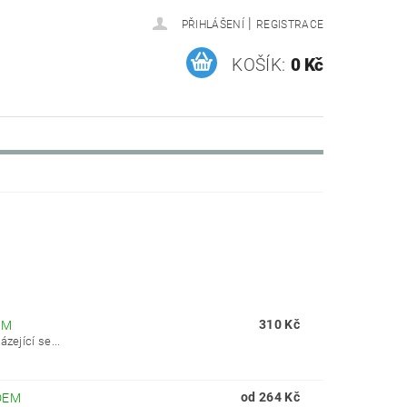
|
PŘIHLÁŠENÍ
REGISTRACE
KOŠÍK:
0 Kč
310 Kč
EM
zející se...
od 264 Kč
DEM