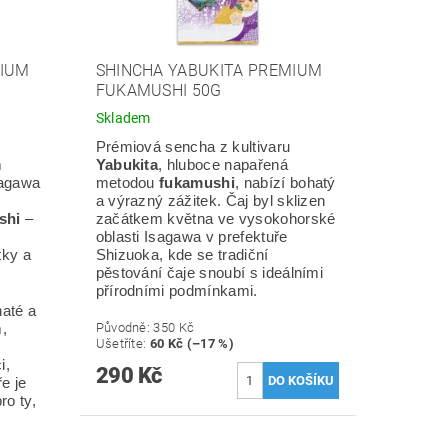
MIUM
SHINCHA YABUKITA PREMIUM
FUKAMUSHI 50G
Skladem
Prémiová sencha z kultivaru
m
Yabukita
, hluboce napařená
sagawa
metodou
fukamushi
, nabízí bohatý
a výrazný zážitek. Čaj byl sklizen
shi
–
začátkem května ve vysokohorské
oblasti Isagawa v prefektuře
tky a
Shizuoka, kde se tradiční
pěstování čaje snoubí s ideálními
přírodními podmínkami.
naté a
Původně:
350 Kč
,
Ušetříte
:
60 Kč (–17 %)
i,
290 Kč
ře je
ro ty,