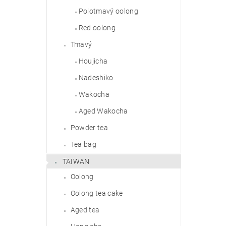
Polotmavý oolong
Red oolong
Tmavý
Houjicha
Nadeshiko
Wakocha
Aged Wakocha
Powder tea
Tea bag
TAIWAN
Oolong
Oolong tea cake
Aged tea