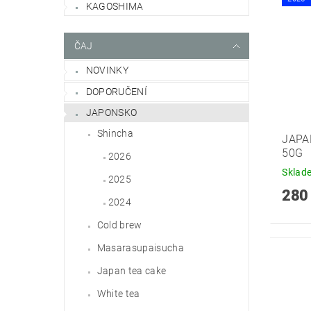
KAGOSHIMA
ČAJ
NOVINKY
DOPORUČENÍ
JAPONSKO
Shincha
JAPA
50G
2026
Sklad
2025
280
2024
Cold brew
Masarasupaisucha
Japan tea cake
White tea