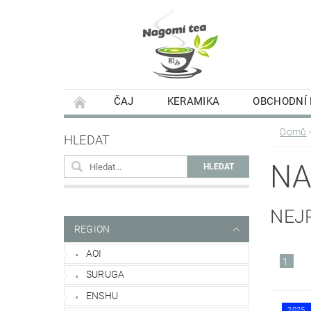
ČAJ
KERAMIKA
OBCHODNÍ
Domů
HLEDAT
N
NEJ
REGION
AOI
1.
SURUGA
ENSHU
2025