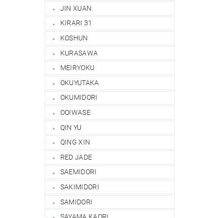
JIN XUAN
KIRARI 31
KOSHUN
KURASAWA
MEIRYOKU
OKUYUTAKA
OKUMIDORI
OOIWASE
QIN YU
QING XIN
RED JADE
SAEMIDORI
SAKIMIDORI
SAMIDORI
SAYAMA KAORI