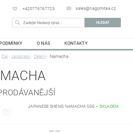
sales@nagomitea.cz
+420776767723
 PODMÍNKY
O NÁS
KONTAKTY
Čaj
Japonsko
Zelený
Namacha
AMACHA
PRODÁVANĚJŠÍ
JAPANESE SHENG NAMACHA 50G
–
SKLADEM
Kód:
1229