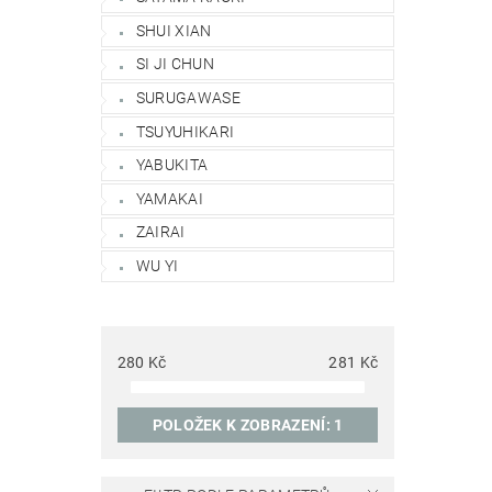
SHUI XIAN
SI JI CHUN
SURUGAWASE
TSUYUHIKARI
YABUKITA
YAMAKAI
ZAIRAI
WU YI
280
Kč
281
Kč
POLOŽEK K ZOBRAZENÍ:
1