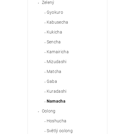
Zelený
Gyokuro
Kabusecha
Kukicha
Sencha
Kamairicha
Mizudashi
Matcha
Gaba
Kuradashi
Namacha
Oolong
Hoshucha
Světlý oolong