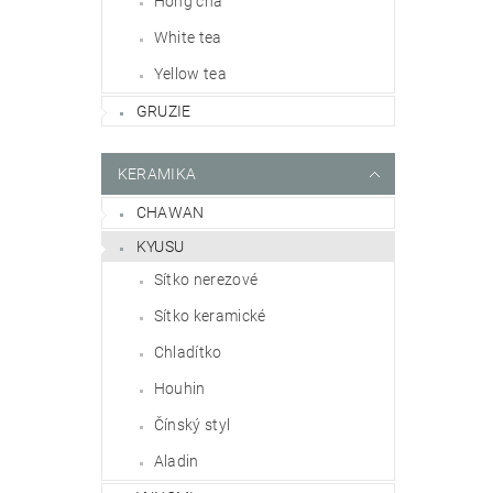
Hong cha
White tea
Yellow tea
GRUZIE
KERAMIKA
CHAWAN
KYUSU
Sítko nerezové
Sítko keramické
Chladítko
Houhin
Čínský styl
Aladin