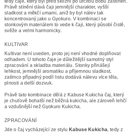
tedy čaje, který byl před sklizní po určitou dobu zastíněn.
Právě stínění dává čaji jemnější charakter, vyšší
sladkost a měkčí umami, aniž by byl nálev tak
koncentrovaný jako u Gyokuro. V kombinaci se
stonkovým materiálem to vede k čaji, který působí čistě,
svěže a velmi harmonicky.
KULTIVAR
Kultivar není uveden, proto jej není vhodné doplňovat
odhadem. U tohoto čaje je důležitější samotný styl
zpracování a skladba materiálu. Stonky přinášejí
lehkost, jemnější aromatiku a příjemnou sladkost,
zatímco případný podíl listu dodává nálevu více těla,
plnosti a delší dozvuk.
Právě tato kombinace dělá z Kabuse Kukicha čaj, který
je chuťově bohatší než běžná kukicha, ale zároveň lehčí
a vzdušnější než Gyokuro Kukicha.
ZPRACOVÁNÍ
Jde o čaj vycházející ze stylu
Kabuse Kukicha
, tedy z