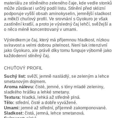
materiálu ze stíněného zeleného čaje, kde vedle stonků
může zůstávat i určitý podíl listu. Stínění před sklizní
podporuje vyšší obsah aminokyselin, jemnější sladkost
a měkčí chuťový profil. Ve srovnání s Gyokuro je však
zastínění kratší, a proto je výsledný čaj lehčí, svěžejší a
o něco méně koncentrovaný v umami.
Výsledkem je čaj, který má příjemnou hladkost, nízkou
svíravost a velmi dobrou pitelnost. Není tak intenzivní
jako Gyokuro, ale právě díky tomu funguje výborně jako
každodenní stíněný čaj.
CHUŤOVÝ PROFIL
Suchý list:
svěží, jemně nasládlý, se zeleným a lehce
smetanovým dojmem.
Aroma nálevu:
čisté, jemné, s tóny mladé zeleniny,
sladkého hrášku a lehké smetany.
Textura:
hladká, lehká až středně plná.
Tělo:
střední, čisté a dobře vyvážené.
Umami:
jemné až střední, příjemně zakomponované.
Sladkost:
čistá, jemná, lehce smetanová.