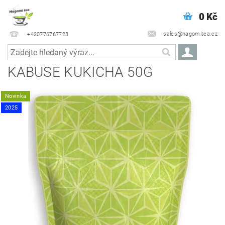
0 Kč
sales@nagomitea.cz
+420776767723
KABUSE KUKICHA 50G
Novinka
2025