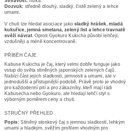
Svíravost:
nízká.
Dozvuk:
středně dlouhý, sladký, čistě zelený a lehce
umami.
V chuti lze hledat asociace jako
sladký hrášek, mladá
kukuřice, jemná smetana, zelený list a lehce travnatě
svěží návrat
. Oproti Gyokuro Kukicha působí lehčeji,
vzdušněji a méně koncentrovaně.
PŘÍBĚH ČAJE
Kabuse Kukicha je čaj, který velmi dobře funguje jako
vstup do světa stíněných japonských zelených čajů.
Nabízí část jejich sladkosti, jemnosti a umami, ale v
jednodušší a přístupnější podobě. Právě proto je vhodný
pro každodenní pití a pro zákazníky, kteří mají rádi
Kabusecha nebo Gyokuro, ale hledají lehčí styl s
výborným poměrem ceny a chuti.
STRUČNÝ PŘEHLED
Popis:
Stíněný stonkový čaj s jemnou sladkostí, lehkým
umami a hladkým, svěžím profilem vhodným pro