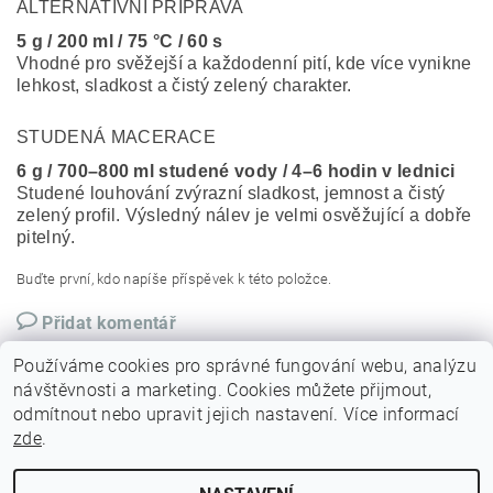
ALTERNATIVNÍ PŘÍPRAVA
5 g / 200 ml / 75 °C / 60 s
Vhodné pro svěžejší a každodenní pití, kde více vynikne
lehkost, sladkost a čistý zelený charakter.
STUDENÁ MACERACE
6 g / 700–800 ml studené vody / 4–6 hodin v lednici
Studené louhování zvýrazní sladkost, jemnost a čistý
zelený profil. Výsledný nálev je velmi osvěžující a dobře
pitelný.
Buďte první, kdo napíše příspěvek k této položce.
Přidat komentář
Používáme cookies pro správné fungování webu, analýzu
návštěvnosti a marketing. Cookies můžete přijmout,
odmítnout nebo upravit jejich nastavení. Více informací
zde
.
|
|
|
|
Domov
Facebook
Instagram
O nás
Kontakt