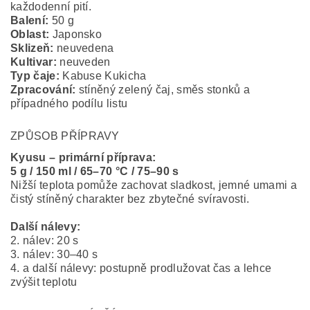
každodenní pití.
Balení:
50 g
Oblast:
Japonsko
Sklizeň:
neuvedena
Kultivar:
neuveden
Typ čaje:
Kabuse Kukicha
Zpracování:
stíněný zelený čaj, směs stonků a
případného podílu listu
ZPŮSOB PŘÍPRAVY
Kyusu – primární příprava:
5 g / 150 ml / 65–70 °C / 75–90 s
Nižší teplota pomůže zachovat sladkost, jemné umami a
čistý stíněný charakter bez zbytečné svíravosti.
Další nálevy:
2. nálev: 20 s
3. nálev: 30–40 s
4. a další nálevy: postupně prodlužovat čas a lehce
zvýšit teplotu