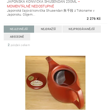
JAPONSKÁ KONVIČKA SHUSENDAN 230ML
–
MOMENTÁLNĚ NEDOSTUPNÉ
Japonská čajová konvička Shusendan 朱千段 z Tokoname v
Japonsku. Objem...
2 276 Kč
NEJLEVNĚJŠÍ
NEJDRAŽŠÍ
NEJPRODÁVANĚJŠÍ
ABECEDNĚ
2
položek celkem