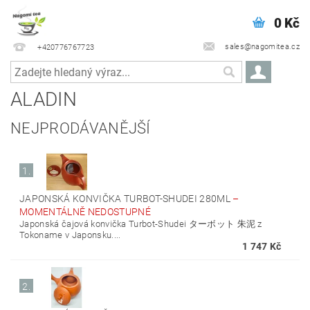
0 Kč
sales@nagomitea.cz
+420776767723
ALADIN
NEJPRODÁVANĚJŠÍ
1.
JAPONSKÁ KONVIČKA TURBOT-SHUDEI 280ML
–
MOMENTÁLNĚ NEDOSTUPNÉ
Japonská čajová konvička Turbot-Shudei ターボット 朱泥 z
Tokoname v Japonsku....
1 747 Kč
2.