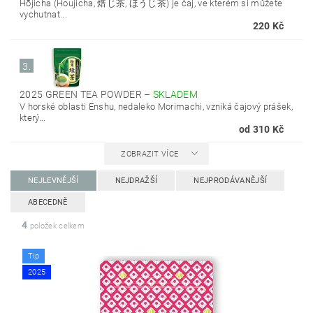
Hōjicha (Houjicha, 焙じ茶, ほうじ茶) je čaj, ve kterém si můžete
vychutnat...
220 Kč
3.
2025 GREEN TEA POWDER
–
SKLADEM
V horské oblasti Enshu, nedaleko Morimachi, vzniká čajový prášek,
který...
od 310 Kč
ZOBRAZIT VÍCE
NEJLEVNĚJŠÍ
NEJDRAŽŠÍ
NEJPRODÁVANĚJŠÍ
ABECEDNĚ
4
položek celkem
Tip
2025