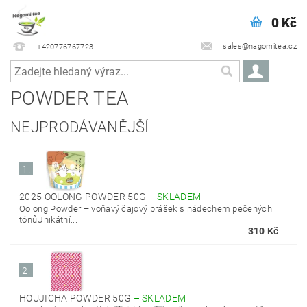
0 Kč
sales@nagomitea.cz
+420776767723
POWDER TEA
NEJPRODÁVANĚJŠÍ
1.
2025 OOLONG POWDER 50G
–
SKLADEM
Oolong Powder – voňavý čajový prášek s nádechem pečených
tónůUnikátní...
310 Kč
2.
HOUJICHA POWDER 50G
–
SKLADEM