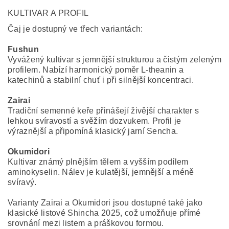
KULTIVAR A PROFIL
Čaj je dostupný ve třech variantách:
Fushun
Vyvážený kultivar s jemnější strukturou a čistým zeleným
profilem. Nabízí harmonický poměr L-theanin a
katechinů a stabilní chuť i při silnější koncentraci.
Zairai
Tradiční semenné keře přinášejí živější charakter s
lehkou svíravostí a svěžím dozvukem. Profil je
výraznější a připomíná klasický jarní Sencha.
Okumidori
Kultivar známý plnějším tělem a vyšším podílem
aminokyselin. Nálev je kulatější, jemnější a méně
svíravý.
Varianty Zairai a Okumidori jsou dostupné také jako
klasické listové Shincha 2025, což umožňuje přímé
srovnání mezi listem a práškovou formou.