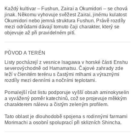
Každý kultivar – Fushun, Zairai a Okumidori – se chová
jinak. Někomu vyhovuje svěžest Zairai, jinému kulatost
Okumidori nebo jemná struktura Fushun. Právě rozdíly
mezi odrůdami dávají tomuto čaji charakter, který se
objevuje až při pravidelném pití.
PŮVOD A TERÉN
Listy pocházejí z vesnice Isagawa v horské části Enshu
severovýchodně od Hamamatsu. Čajové zahrady zde
leží v členitém terénu s častými mlhami a výraznými
rozdíly mezi denními a nočními teplotami.
Pomalejší růst listu podporuje vyšší obsah aminokyselin
a vyvážený poměr katechinů, což se projevuje měkkým
charakterem nálevu a čistým zeleným profilem.
Tato oblast je dlouhodobě spojena s rodinnými farmami
Morimachi a osobní spoluprací při sklizních Shincha.