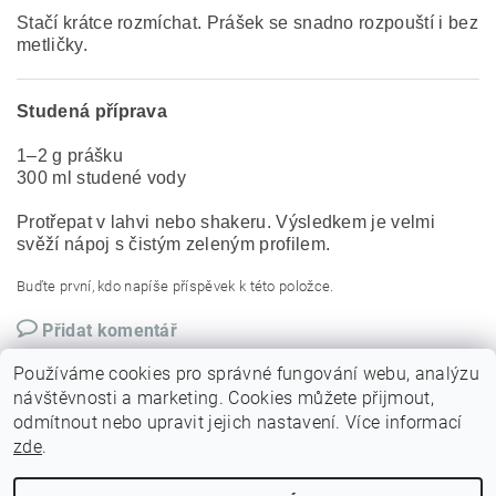
Stačí krátce rozmíchat. Prášek se snadno rozpouští i bez
metličky.
Studená příprava
1–2 g prášku
300 ml studené vody
Protřepat v lahvi nebo shakeru. Výsledkem je velmi
svěží nápoj s čistým zeleným profilem.
Buďte první, kdo napíše příspěvek k této položce.
Přidat komentář
Používáme cookies pro správné fungování webu, analýzu
návštěvnosti a marketing. Cookies můžete přijmout,
odmítnout nebo upravit jejich nastavení. Více informací
zde
.
|
|
|
|
Domov
Facebook
Instagram
O nás
Kontakt