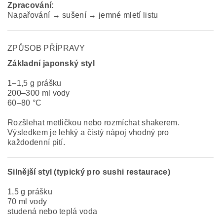
Zpracování:
Napařování → sušení → jemné mletí listu
ZPŮSOB PŘÍPRAVY
Základní japonský styl
1–1,5 g prášku
200–300 ml vody
60–80 °C
Rozšlehat metličkou nebo rozmíchat shakerem.
Výsledkem je lehký a čistý nápoj vhodný pro
každodenní pití.
Silnější styl (typický pro sushi restaurace)
1,5 g prášku
70 ml vody
studená nebo teplá voda