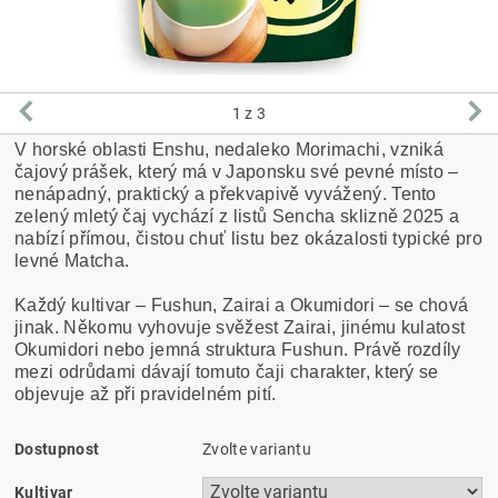
1
z 3
V horské oblasti Enshu, nedaleko Morimachi, vzniká
čajový prášek, který má v Japonsku své pevné místo –
nenápadný, praktický a překvapivě vyvážený. Tento
zelený mletý čaj vychází z listů Sencha sklizně 2025 a
nabízí přímou, čistou chuť listu bez okázalosti typické pro
levné Matcha.
Každý kultivar – Fushun, Zairai a Okumidori – se chová
jinak. Někomu vyhovuje svěžest Zairai, jinému kulatost
Okumidori nebo jemná struktura Fushun. Právě rozdíly
mezi odrůdami dávají tomuto čaji charakter, který se
objevuje až při pravidelném pití.
Dostupnost
Zvolte variantu
Kultivar