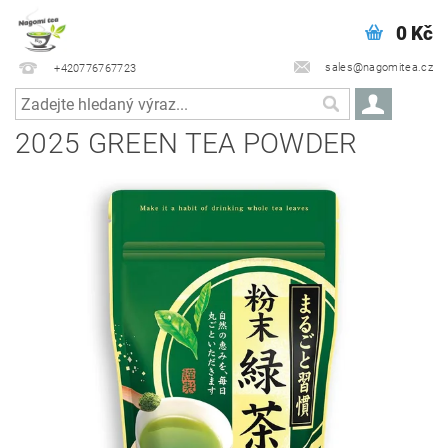
0 Kč
sales@nagomitea.cz
+420776767723
2025 GREEN TEA POWDER