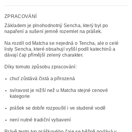
ZPRACOVÁNÍ
Základem je plnohodnotný Sencha, který byl po
napaření a sušení jemně rozemlet na prášek.
Na rozdíl od Matcha se nejedná o Tencha, ale o celé
listy Sencha, které obsahují vyšší podíl katechinů a
dávají čaji přímější zelený charakter.
Díky tomuto způsobu zpracování:
chuť zůstává čistá a přirozená
svíravost je nižší než u Matcha stejné cenové
kategorie
prášek se dobře rozpouští i ve studené vodě
není nutné tradiční vybavení
Právě tento typ práškového čaje se běžně podává v