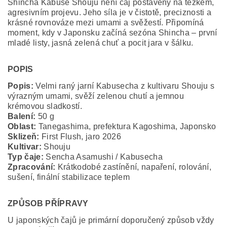
Shincha Kabuse Shouju není čaj postavený na těžkém,
agresivním projevu. Jeho síla je v čistotě, preciznosti a
krásné rovnováze mezi umami a svěžestí. Připomíná
moment, kdy v Japonsku začíná sezóna Shincha – první
mladé listy, jasná zelená chuť a pocit jara v šálku.
POPIS
Popis:
Velmi raný jarní Kabusecha z kultivaru Shouju s
výrazným umami, svěží zelenou chutí a jemnou
krémovou sladkostí.
Balení:
50 g
Oblast:
Tanegashima, prefektura Kagoshima, Japonsko
Sklizeň:
First Flush, jaro 2026
Kultivar:
Shouju
Typ čaje:
Sencha Asamushi / Kabusecha
Zpracování:
Krátkodobé zastínění, napaření, rolování,
sušení, finální stabilizace teplem
ZPŮSOB PŘÍPRAVY
U japonských čajů je primární doporučený způsob vždy