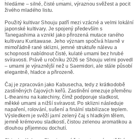
hledáme – silné, čisté umami, výraznou svěžest a pocit
živého mladého listu.
Použitý kultivar Shouju patří mezi vzácné a velmi lokální
japonské kultivary. Je spojený především s
Tanegashima a vznikl jako přirozená mutace raného
kultivaru Kuritawase. Jeho význam spočívá hlavně v
mimořádně rané sklizni, jemné struktuře nálevu a
schopnosti nabídnout čisté, kulaté umami bez hrubé
svíravosti. Právě u ročníku 2026 se Shouju velmi povedl
– umami je výraznější než u Saemidori, ale stále působí
elegantně, hladce a přirozeně.
Čaj je zpracován jako Kabusecha, tedy z krátkodobě
zastíněných čajových keřů. Zastínění omezuje přeměnu
L-theaninu na katechiny, čímž podporuje sladkost,
měkké umami a nižší svíravost. Po sklizni následuje
napaření, rolování, sušení a finální stabilizace teplem.
Výsledkem je svěží jarní zelený čaj s hladkým tělem,
jemně krémovou sladkostí, čistou zelenou aromatikou a
dlouhou příjemnou dochutí.