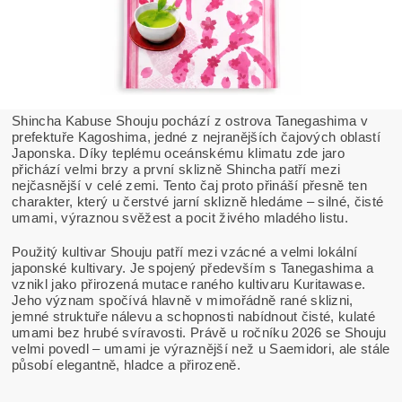
Shincha Kabuse Shouju pochází z ostrova Tanegashima v
prefektuře Kagoshima, jedné z nejranějších čajových oblastí
Japonska. Díky teplému oceánskému klimatu zde jaro
přichází velmi brzy a první sklizně Shincha patří mezi
nejčasnější v celé zemi. Tento čaj proto přináší přesně ten
charakter, který u čerstvé jarní sklizně hledáme – silné, čisté
umami, výraznou svěžest a pocit živého mladého listu.
Použitý kultivar Shouju patří mezi vzácné a velmi lokální
japonské kultivary. Je spojený především s Tanegashima a
vznikl jako přirozená mutace raného kultivaru Kuritawase.
Jeho význam spočívá hlavně v mimořádně rané sklizni,
jemné struktuře nálevu a schopnosti nabídnout čisté, kulaté
umami bez hrubé svíravosti. Právě u ročníku 2026 se Shouju
velmi povedl – umami je výraznější než u Saemidori, ale stále
působí elegantně, hladce a přirozeně.