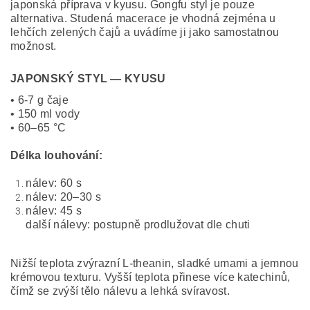
japonská příprava v kyusu. Gongfu styl je pouze
alternativa. Studená macerace je vhodná zejména u
lehčích zelených čajů a uvádíme ji jako samostatnou
možnost.
JAPONSKÝ STYL — KYUSU
• 6-7 g čaje
• 150 ml vody
• 60–65 °C
Délka louhování:
nálev: 60 s
nálev: 20–30 s
nálev: 45 s
další nálevy: postupně prodlužovat dle chuti
Nižší teplota zvýrazní L-theanin, sladké umami a jemnou
krémovou texturu. Vyšší teplota přinese více katechinů,
čímž se zvýší tělo nálevu a lehká svíravost.