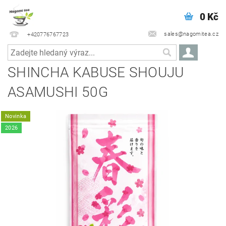
0 Kč
sales@nagomitea.cz
+420776767723
SHINCHA KABUSE SHOUJU
ASAMUSHI 50G
Novinka
2026