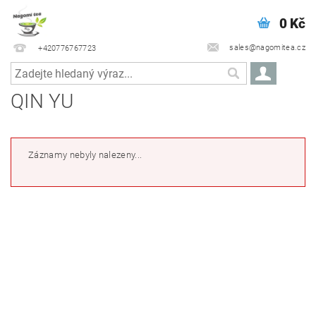
0 Kč
sales@nagomitea.cz
+420776767723
QIN YU
Záznamy nebyly nalezeny...