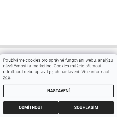
|
|
|
|
Domov
Facebook
Instagram
O nás
Kontakt
Používáme cookies pro správné fungování webu, analýzu
návštěvnosti a marketing. Cookies můžete přijmout,
odmítnout nebo upravit jejich nastavení. Více informací
Upravit nastavení cookies
2026 ©
Nagomi tea
, všechna práva vyhrazena
zde
.
Vytvořil Shoptet
NASTAVENÍ
ODMÍTNOUT
SOUHLASÍM