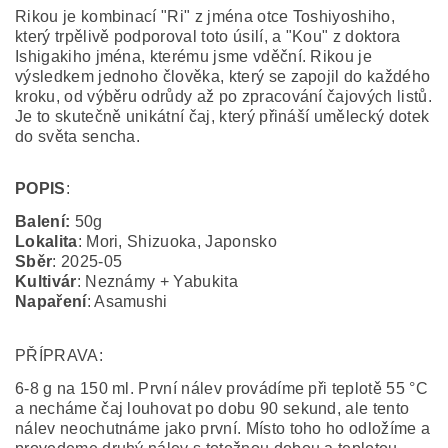
Rikou je kombinací "Ri" z jména otce
Toshiyoshiho,
který trpělivě podporoval toto úsilí, a "Kou" z doktora
Ishigakiho jména, kterému jsme vděční. Rikou je
výsledkem jednoho člověka, který se zapojil do každého
kroku, od výběru odrůdy až po zpracování čajových listů.
Je to skutečně unikátní čaj, který přináší umělecký dotek
do světa sencha.
POPIS
:
Balení:
50g
Lokalita
: Mori, Shizuoka, Japonsko
Sběr
: 2025-05
Kultivár
: Neznámy + Yabukita
Napaření
: Asamushi
PŘÍPRAVA:
6-8 g na 150 ml. První nálev provádíme při teplotě 55 °C
a necháme čaj louhovat po dobu 90 sekund, ale tento
nálev neochutnáme jako první. Místo toho ho odložíme a