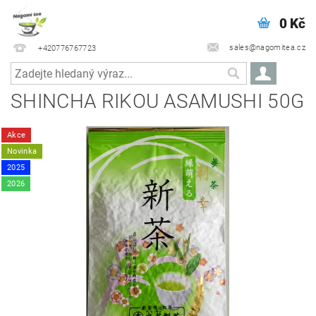
0 Kč
sales@nagomitea.cz
+420776767723
SHINCHA RIKOU ASAMUSHI 50G
Akce
Novinka
2025
2026