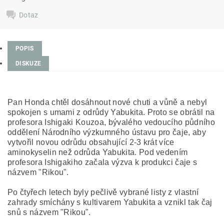
Dotaz
POPIS
DISKUZE
Pan Honda chtěl dosáhnout nové chuti a vůně a nebyl
spokojen s umami z odrůdy Yabukita. Proto se obrátil na
profesora Ishigaki Kouzoa, bývalého vedoucího půdního
oddělení Národního výzkumného ústavu pro čaje, aby
vytvořil novou odrůdu obsahující 2-3 krát více
aminokyselin než odrůda Yabukita. Pod vedením
profesora Ishigakiho začala výzva k produkci čaje s
názvem "Rikou".
Po čtyřech letech byly pečlivě vybrané listy z vlastní
zahrady smíchány s kultivarem Yabukita a vznikl tak čaj
snů s názvem "Rikou".