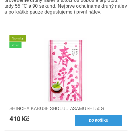
provedeme druhý nálev s totožnou dobou a teplotou,
tedy 55 °C a 90 sekund. Nejprve ochutnáme druhý nálev
a po krátké pauze degustujeme i první nálev.
Novinka
2026
SHINCHA KABUSE SHOUJU ASAMUSHI 50G
410 Kč