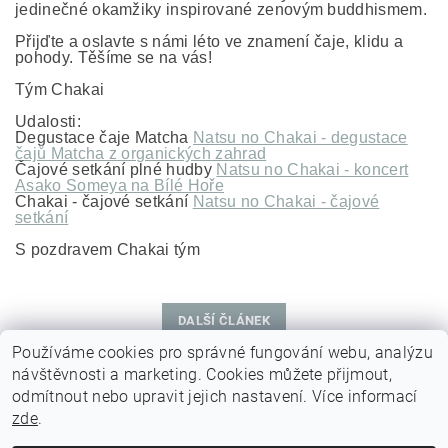
jedinečné okamžiky inspirované zenovým buddhismem.
Přijďte a oslavte s námi léto ve znamení čaje, klidu a
pohody. Těšíme se na vás!
Tým Chakai
Udalosti:
Degustace čaje Matcha
Natsu no Chakai - degustace
čajů Matcha z organických zahrad
Čajové setkání plné hudby
Natsu no Chakai - koncert
Asako Someya na Bílé Hoře
Chakai - čajové setkání
Natsu no Chakai - čajové
setkání
S pozdravem Chakai tým
DALŠÍ ČLÁNEK
Používáme cookies pro správné fungování webu, analýzu
návštěvnosti a marketing. Cookies můžete přijmout,
odmítnout nebo upravit jejich nastavení. Více informací
zde
.
|
|
|
|
Domov
Facebook
Instagram
O nás
Kontakt