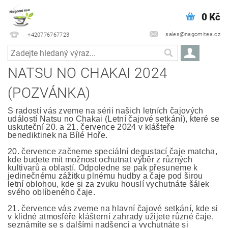
0 Kč
sales@nagomitea.cz
+420776767723
NATSU NO CHAKAI 2024
(POZVÁNKA)
S radostí vás zveme na sérii našich letních čajových
událostí Natsu no Chakai (Letní čajové setkání), které se
uskuteční 20. a 21. července 2024 v klášteře
benediktinek na Bílé Hoře.
20. července začneme speciální degustací čaje matcha,
kde budete mít možnost ochutnat výběr z různých
kultivarů a oblastí. Odpoledne se pak přesuneme k
jedinečnému zážitku plnému hudby a čaje pod širou
letní oblohou, kde si za zvuku houslí vychutnáte šálek
svého oblíbeného
čaje.
21. července vás zveme na hlavní čajové setkání, kde si
v klidné atmosféře klášterní zahrady užijete různé čaje,
seznámíte se s dalšími nadšenci a vychutnáte si